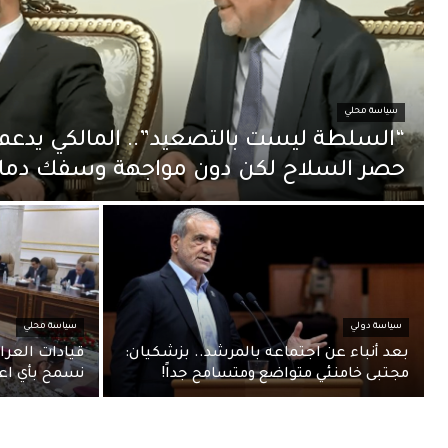
سياسة محلي
“السلطة ليست بالتصعيد”.. المالكي يدعم 
حصر السلاح لكن دون مواجهة وسفك دماء
سياسة دولي
سياسة محلي
بعد أنباء عن اجتماعه بالمرشد.. بزشكيان:
قيادات العر
مجتبى خامنئي متواضع ومتسامح جداً!
نسمح بأي اعت