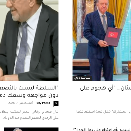
سياسة دولي
ستان… “أي هجوم على
“السلطة ليست بالتصعيد”
دون مواجهة وسفك دما
Sky Press
-
أغسطس 7, 2026
0
لجمعة، (7 آب 2026)، “اتفاقية مكة للدفاع المشترك” خلال قمة استضافتها
قال هشام الركابي، مدير المكتب الإعلامي
علي الزيدي لحصر السلاح بيد الدولة،...
سمح بأي اعتداء على دول الجوار”!