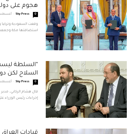
هجوم على دولة 
Sky Press
-
أغسطس 7, 6
0
استضافتها مكة وجمعت قا
“السلطة ليست 
السلاح لكن دو
Sky Press
-
أغسطس 7, 6
0
قال هشام الركابي، مدير ا
إجراءات رئيس الوزراء علي
قيادات العراق