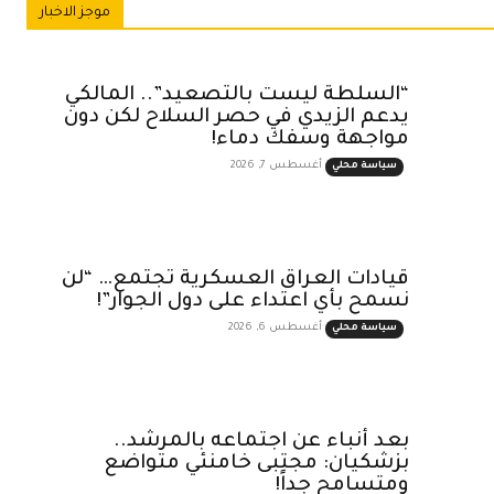
موجز الاخبار
“السلطة ليست بالتصعيد”.. المالكي
يدعم الزيدي في حصر السلاح لكن دون
مواجهة وسفك دماء!
أغسطس 7, 2026
سياسة محلي
قيادات العراق العسكرية تجتمع… “لن
نسمح بأي اعتداء على دول الجوار”!
أغسطس 6, 2026
سياسة محلي
بعد أنباء عن اجتماعه بالمرشد..
بزشكيان: مجتبى خامنئي متواضع
ومتسامح جداً!