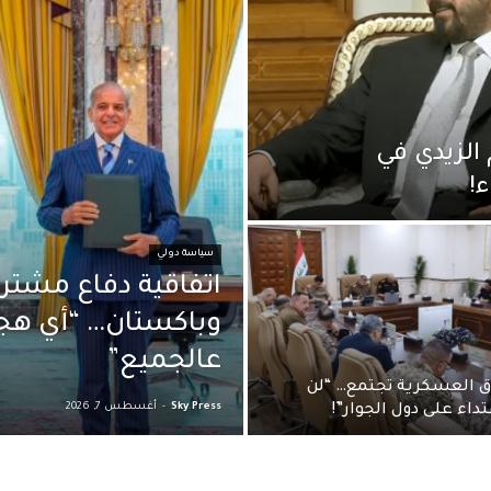
الزيدي في
!
سياسة دولي
اتفاقية دفاع مشتر
وباكستان… “أي هجوم
عالجميع”
اق العسكرية تجتمع… “لن
Sky Press
-
أغسطس 7, 2026
داء على دول الجوار”!