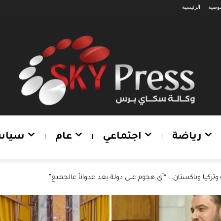
وصية
الرئيسية
رياضة
اجتماعي
عام
سياس
تركيا وباكستان… “أي هجوم على دولة يعد عدواناً عالجميع”