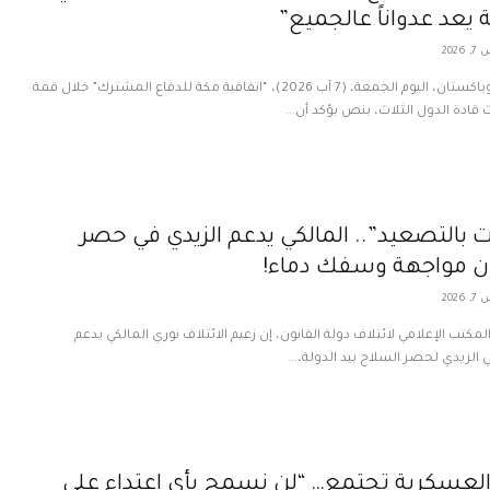
يعد عدواناً عالجميع”
202
وقعت السعودية وتركيا وباكستان، اليوم الجمعة، (7 آب 2026)، “اتفاقية مكة للدفاع المشترك” خلال قمة
دة الدول الثلاث، بنص يؤكد أن...
بالتصعيد”.. المالكي يدعم الزيدي في حصر
ن مواجهة وسفك دماء!
202
لمكتب الإعلامي لائتلاف دولة القانون، إن زعيم الائتلاف نوري المالكي يدعم
 الزيدي لحصر السلاح بيد الدولة،...
 العسكرية تجتمع… “لن نسمح بأي اعتداء على