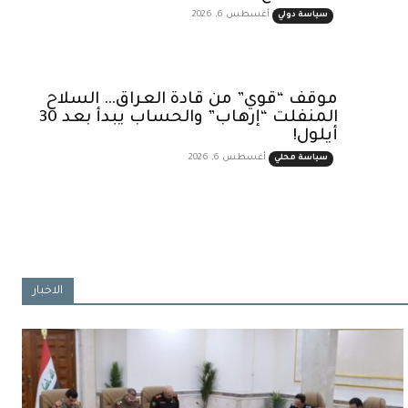
أغسطس 6, 2026
سياسة دولي
موقف “قوي” من قادة العراق… السلاح
المنفلت “إرهاب” والحساب يبدأ بعد 30
أيلول!
أغسطس 6, 2026
سياسة محلي
الاخبار