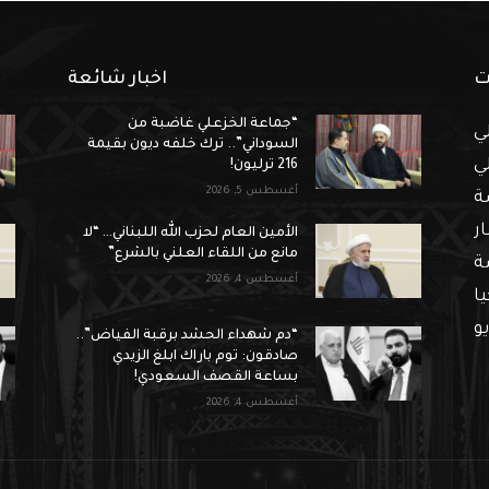
ت
اخبار شائعة
“جماعة الخزعلي غاضبة من
ي
السوداني”.. ترك خلفه ديون بقيمة
ي
216 ترليون!
أغسطس 5, 2026
ة
ار
الأمين العام لحزب الله اللبناني… “لا
مانع من اللقاء العلني بالشرع”
ة
أغسطس 4, 2026
ا
و
“دم شهداء الحشد برقبة الفياض”..
صادقون: توم باراك ابلغ الزيدي
بساعة القصف السعودي!
أغسطس 4, 2026