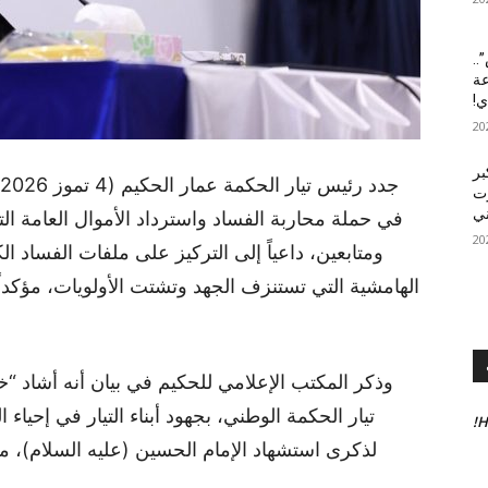
..
عة
!
بر
زت
في حملة محاربة الفساد واسترداد الأموال العامة ال
ومتابعين، داعياً إلى التركيز على ملفات الفساد ا
الهامشية التي تستنزف الجهد وتشتت الأولويات، مؤكدا
وذكر المكتب الإعلامي للحكيم في بيان أنه أشاد “خل
تيار الحكمة الوطني، بجهود أبناء التيار في إحياء 
H
لذكرى استشهاد الإمام الحسين (عليه السلام)، مبي