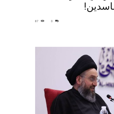
اسدين!
87
0