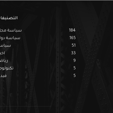
التصنيفا
184
سياسة محل
165
سياسة دول
51
سياس
33
اخب
9
رياض
5
تكنولوجي
5
فيدي