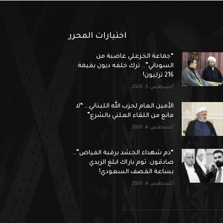
اختيارات المحرر
“جماعة الخزعلي غاضبة من
السوداني”.. ترك خلفه ديون بقيمة
216 ترليون!
أغسطس 5, 2026
الأمين العام لحزب الله اللبناني… “لا
مانع من اللقاء العلني بالشرع”
أغسطس 4, 2026
“دم شهداء الحشد برقبة الفياض”..
صادقون: توم باراك ابلغ الزيدي
بساعة القصف السعودي!
أغسطس 4, 2026