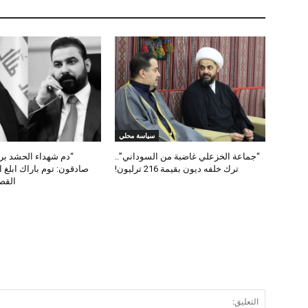
سياسة محلي
“جماعة الخزعلي غاضبة من السوداني”..
“دم شهداء الحشد برق
ترك خلفه ديون بقيمة 216 ترليون!
صادقون: توم باراك ابلغ 
القص