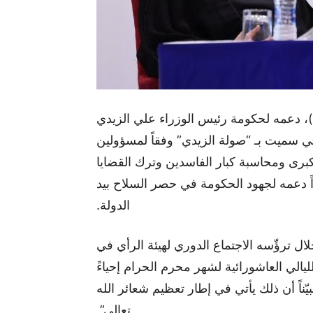
جدد رئيس تيار الحكمة عمار الحكيم (4 تموز 2026)، دعمه لحكومة رئيس الوزراء علي الزيدي
تي سميت بـ “صولة الزيدي” وفقاً لمسؤولين
لكبرى ومحاسبة كبار الفاسدين وترك القضايا
ً دعمه لجهود الحكومة في حصر السلاح بيد
الدولة.
ال ترؤّسه الاجتماع الدوري لهيئة الرأي في
الليالي العاشورائية لشهر محرم الحرام إحياءً
ّناً أن ذلك يأتي في إطار تعظيم شعائر الله
تعالى”.