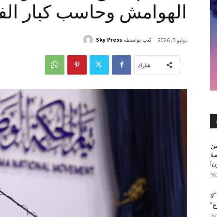
الهوامش وحاسب كبار الف
كتب بواسطة
Sky Press
يوليو 5, 2026
شارك
من
مة
لا
ع”