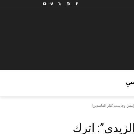
ي
هوامش وحاسب كبار الفاسدين!
لزيدي”: اترك