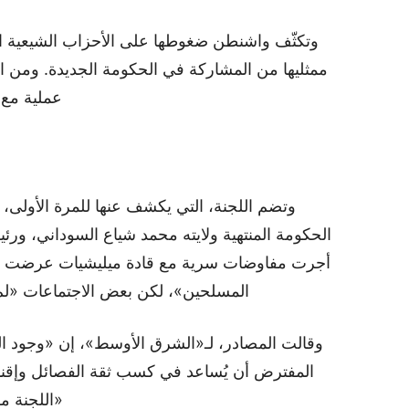
وتكثّف واشنطن ضغوطها على الأحزاب الشيعية ال
ممثليها من المشاركة في الحكومة الجديدة. ومن ا
عملية مع 
وتضم اللجنة، التي يكشف عنها للمرة الأولى،
الحكومة المنتهية ولايته محمد شياع السوداني، ور
أجرت مفاوضات سرية مع قادة ميليشيات عرضت عليه
المسلحين»، لكن بعض الاجتماعات «ل
وقالت المصادر، لـ«الشرق الأوسط»، إن «وجود الع
المفترض أن يُساعد في كسب ثقة الفصائل وإقناع
«اللجنة م