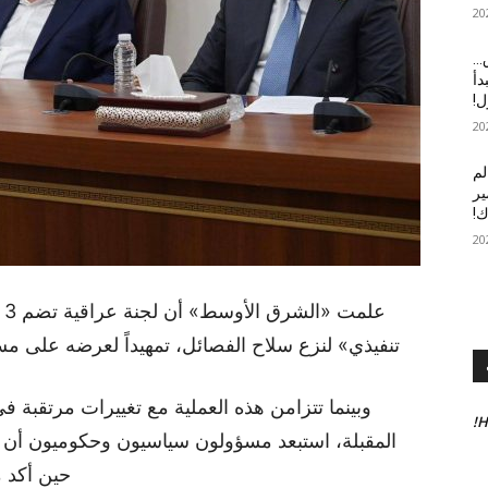
ق…
دأ
لم
ير
ك!
ع
تنفيذي» لنزع سلاح الفصائل، تمهيداً لعرضه على مسؤو
وبينما تتزامن هذه العملية مع تغييرات مرتقبة
H
المقبلة، استبعد مسؤولون سياسيون وحكوميون أن
حين أكد ممثلو 3 فصائل أنهم «ل