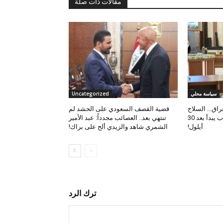
مقالات ذات صلة
سياسة محلي
Uncategorized
راق… السلاح
قضية القصف السعودي على الحشد لم
المنفلت “إرهاب” والحساب يبدأ بعد 30
تنتهي بعد.. العصائب مجدداً: عبد الأمير
أيلول!
الشمري شاهد والزيدي ألح على براك!
ترك الرد