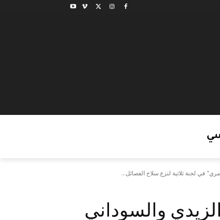
ي
" في لجنة ثلاثية لنزع سلاح الفصائل...
لزيدي والسوداني