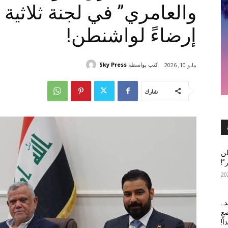
والعامري” في لجنة ثلاثية
إرضاءً لواشنطن!
كتب بواسطة
Sky Press
مايو 10, 2026
شارك
لن
”!
..
ضع
ً!