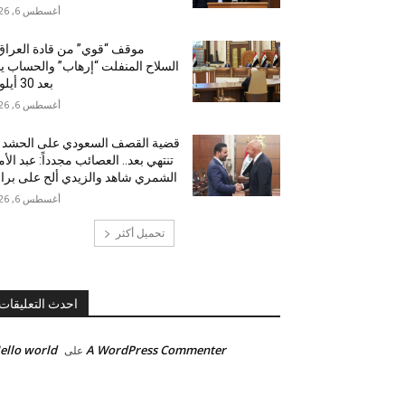
أغسطس 6, 2026
موقف “قوي” من قادة العرا
السلاح المنفلت “إرهاب” والحساب يب
بعد 30 أيلول!
أغسطس 6, 2026
قضية القصف السعودي على الحشد 
تنتهي بعد.. العصائب مجدداً: عبد الأم
الشمري شاهد والزيدي ألح على برا
أغسطس 6, 2026
تحميل أكثر
احدث التعليقات
ello world!
A WordPress Commenter
على