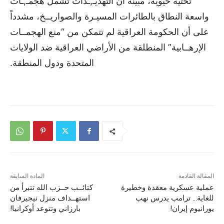
تحتية حيوية، مبينة أن التهديـ,ـدات تشمل هجمـ,ـات
واسعة النطاق بالطائرات المسيـرة والصواريــخ، مشدداً
على أن الحكومة العراقية لم تتمكن من “منع الهجمــات
الإرهــابية” المنطلقة من الأراضي العراقية ضد الولايات
المتحدة ودول المنطقة.
المقالة القادمة
المادة السابقة
عملية عسكرية معقدة وخطيرة
كتائــب حــزب الله تتبرأ من
للغاية… ترامب يدرس نهب
استهــداف منزل نيجيرفان
يورانيوم إيران!
بارزاني وتتوعد أوكرانيا!