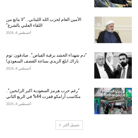
الأمين العام لحزب الله اللبناني… “لا مانع من
اللقاء العلني بالشرع”
أغسطس 4, 2026
“دم شهداء الحشد برقبة الفياض”.. صادقون: توم
باراك ابلغ الزيدي بساعة القصف السعودي!
أغسطس 4, 2026
“رغم حرب هرمز السعودية اكبر الرابحين”..
مكاسب أرامكو قفزت 44% في الربع الثاني
أغسطس 4, 2026
تحميل أكثر