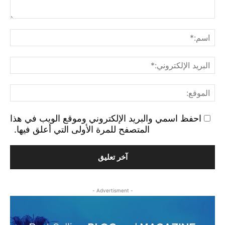
التع
اسم
البر
الإ
الم
احفظ اسمي والبريد الإلكتروني وموقع الويب في هذا
المتصفح للمرة الأولى التي أعلق فيها.
- Advertisment -