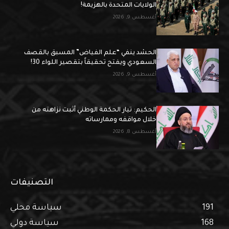
الولايات المتحدة بالهزيمة!
أغسطس 9, 2026
الحشد ينفي “علم الفياض” المسبق بالقصف
السعودي ويفتح تحقيقاً بتقصير اللواء 30!
أغسطس 9, 2026
الحكيم: تيار الحكمة الوطني أثبت نزاهته من
خلال مواقفه وممارساته
أغسطس 8, 2026
التصنيفات
191
سياسة محلي
168
سياسة دولي