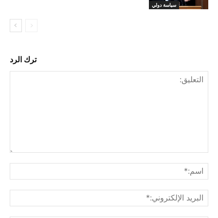
سياسة دولي
ترك الرد
التع
اسم
البر
الإ