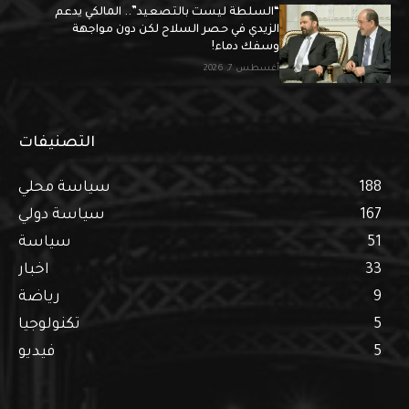
“السلطة ليست بالتصعيد”.. المالكي يدعم
الزيدي في حصر السلاح لكن دون مواجهة
وسفك دماء!
أغسطس 7, 2026
التصنيفات
188
سياسة محلي
167
سياسة دولي
51
سياسة
33
اخبار
9
رياضة
5
تكنولوجيا
5
فيديو