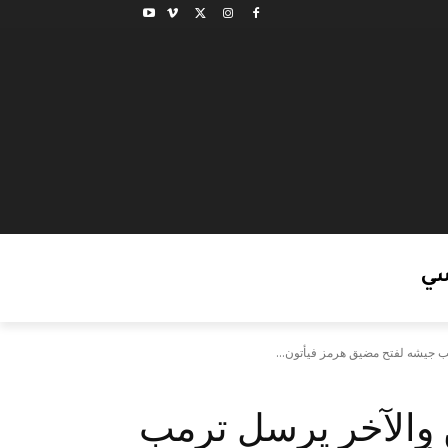
ي
ب جيشه لفتح مضيق هرمز فيأتون...
 والآخر يرسل ترمب