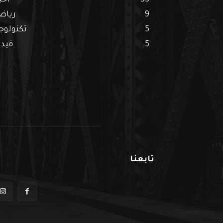
33
اخب
9
رياض
5
تكنولوجي
5
فيدي
تابعنا