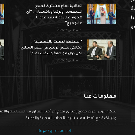
ار
اتفاقية دفاع مشترك تجمع
ة
السعودية وتركيا وباكستان… “أي
ا
هجوم على دولة يعد عدواناً
عالجميع”
و
أغسطس 7, 2026
“السلطة ليست بالتصعيد”..
المالكي يدعم الزيدي في حصر السلاح
لكن دون مواجهة وسفك دماء!
أغسطس 7, 2026
معلومات عنا
سكاي برس عراق موقع إخباري يقدم آخر أخبار العراق في السياسة والاق
والرياضة مع تغطية مستمرة للأحداث المحلية والدولية.
info@skypressiq.net