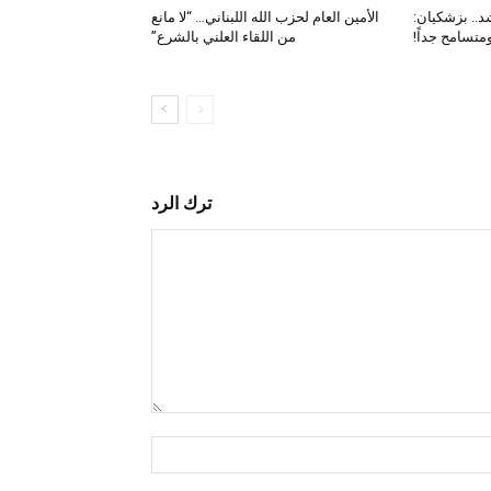
د.. بزشكيان:
الأمين العام لحزب الله اللبناني… “لا مانع
متسامح جداً!
من اللقاء العلني بالشرع”
ترك الرد
التعليق:
اسم:*