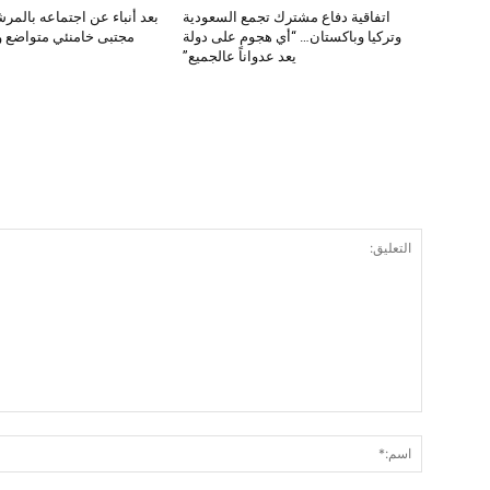
اتفاقية دفاع مشترك تجمع السعودية
بعد أنباء عن اجتماعه بالمرش
وتركيا وباكستان… “أي هجوم على دولة
مجتبى خامنئي متواضع و
يعد عدواناً عالجميع”