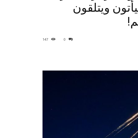
أتون ويتلقون
!
147
0