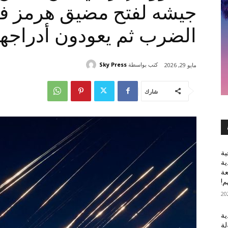
جيشه لفتح مضيق هرمز في
الضرب ثم يعودون أدراجهم
كتب بواسطة
Sky Press
مايو 29, 2026
شارك
ية
ية
عة
م!
ية
لة