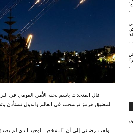
ع”
كي
كن
ء!
لن
”!
قال المتحدث باسم لجنة الأمن القومي في البرلم
لمضيق هرمز ترسخت في العالم والدول تستأذن وتدفع
H
ولفت رضائي إلى أن “الشخص الوحيد الذي لم يصدق أ