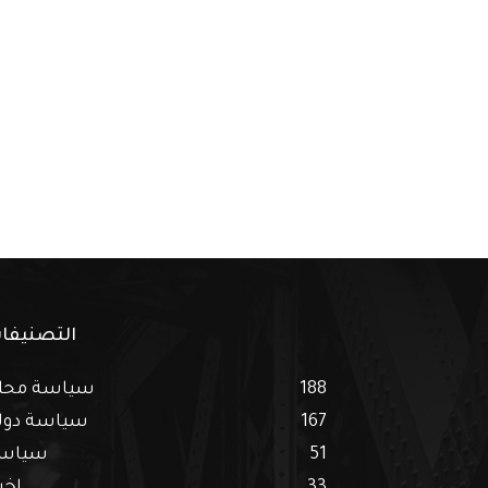
التصنيفا
188
سياسة محل
167
سياسة دول
51
سياس