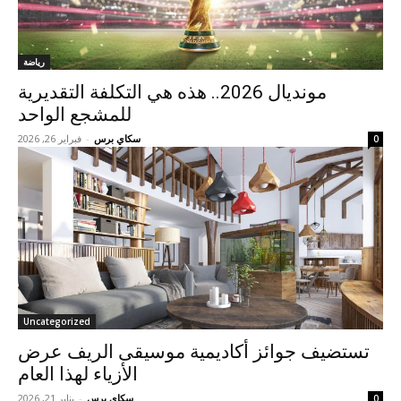
رياضة
مونديال 2026.. هذه هي التكلفة التقديرية
للمشجع الواحد
سكاي برس
-
فبراير 26, 2026
0
Uncategorized
تستضيف جوائز أكاديمية موسيقى الريف عرض
الأزياء لهذا العام
سكاي برس
-
يناير 21, 2026
0