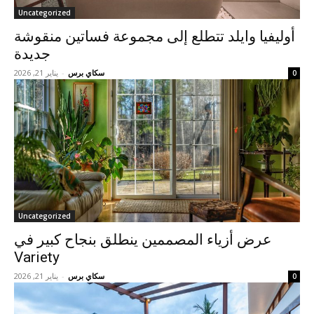
Uncategorized
أوليفيا وايلد تتطلع إلى مجموعة فساتين منقوشة
جديدة
سكاي برس
-
يناير 21, 2026
0
Uncategorized
عرض أزياء المصممين ينطلق بنجاح كبير في
Variety
سكاي برس
-
يناير 21, 2026
0