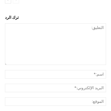
ترك الرد
التع
اسم
البر
الإ
الم