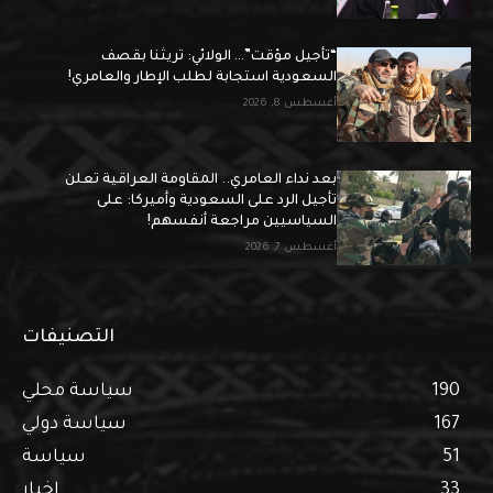
“تأجيل مؤقت”… الولائي: تريثنا بقصف
السعودية استجابة لطلب الإطار والعامري!
أغسطس 8, 2026
بعد نداء العامري.. المقاومة العراقية تعلن
تأجيل الرد على السعودية وأميركا: على
السياسيين مراجعة أنفسهم!
أغسطس 7, 2026
التصنيفات
190
سياسة محلي
167
سياسة دولي
51
سياسة
33
اخبار