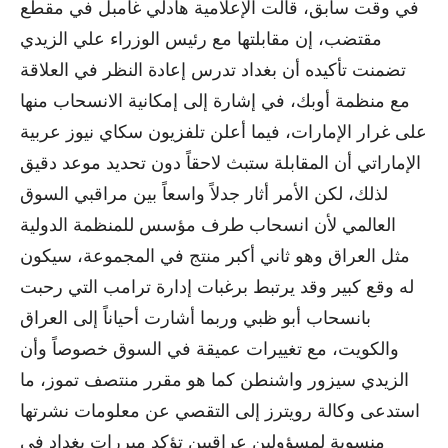
في وقت سابق، قالت الإعلامية هادلي غامبل في مقطع
مقتضب، إن مقابلتها مع رئيس الوزراء علي الزيدي
تضمنت تأكيده أن بغداد تدرس إعادة النظر في العلاقة
مع منظمة أوبك، في إشارة إلى إمكانية الانسحاب منها
على غرار الإمارات، فيما أعلن تلفزيون سكاي نيوز عربية
الإماراتي أن المقابلة ستبث لاحقاً دون تحديد موعد دقيق
لذلك، لكن الأمر أثار جدلاً واسعاً بين مراقبي السوق
العالمي لأن انسحاب طرف مؤسس للمنظمة الدولية
مثل العراق وهو ثاني أكبر منتج في المجموعة، سيكون
له وقع كبير وقد يرتبط برغبات إدارة ترامب التي رحبت
بانسحاب أبو ظبي وربما أشارت أحياناً إلى العراق
والكويت، مع تغييرات عميقة في السوق خصوصاً وأن
الزيدي سيزور واشنطن كما هو مقرر منتصف تموز، ما
استدعى وكالة رويترز إلى التقصي عن معلومات نشرتها
منسوبة لمسؤولين عراقيين تؤكد مبررات بغداد في