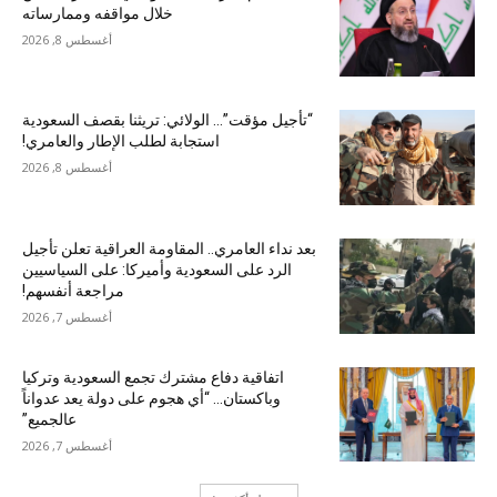
خلال مواقفه وممارساته
أغسطس 8, 2026
“تأجيل مؤقت”… الولائي: تريثنا بقصف السعودية
استجابة لطلب الإطار والعامري!
أغسطس 8, 2026
بعد نداء العامري.. المقاومة العراقية تعلن تأجيل
الرد على السعودية وأميركا: على السياسيين
مراجعة أنفسهم!
أغسطس 7, 2026
اتفاقية دفاع مشترك تجمع السعودية وتركيا
وباكستان… “أي هجوم على دولة يعد عدواناً
عالجميع”
أغسطس 7, 2026