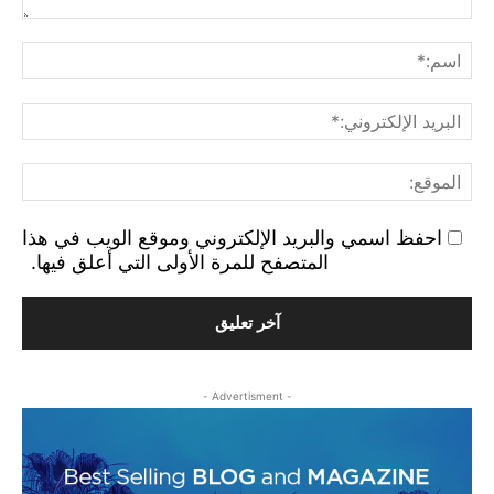
التع
اسم
البر
الإ
الم
احفظ اسمي والبريد الإلكتروني وموقع الويب في هذا
المتصفح للمرة الأولى التي أعلق فيها.
- Advertisment -