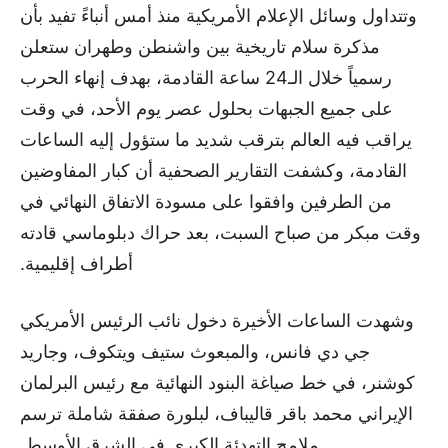
وتتداول وسائل الإعلام الأمريكية منذ أمس أنباءً تفيد بأن
مذكرة سلام تاريخية بين واشنطن وطهران ستعلن
رسمياً خلال الـ24 ساعة القادمة، بهدف إنهاء الحرب
على جميع الجبهات بحلول عصر يوم الأحد، في وقت
يراقب فيه العالم بترقب شديد ما ستؤول إليه الساعات
القادمة، وكشفت التقارير الصحفية أن كبار المفاوضين
من الطرفين وافقوا على مسودة الاتفاق النهائي في
وقت مبكر من صباح السبت، بعد حراك دبلوماسي قادته
أطراف إقليمية.
وشهدت الساعات الأخيرة دخول نائب الرئيس الأمريكي
جي دي فانس، والمبعوث ستيف ويتكوف، وجاريد
كوشنر، في خط صياغة البنود النهائية مع رئيس البرلمان
الإيراني محمد باقر قاليباف، لبلورة صفقة شاملة ترسم
ملامح التهدئة الكبرى في الشرق الأوسط.