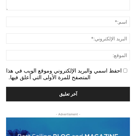
التع
اسم
البر
الإ
الم
احفظ اسمي والبريد الإلكتروني وموقع الويب في هذا
المتصفح للمرة الأولى التي أعلق فيها.
- Advertisment -