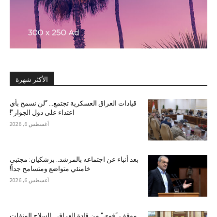
الأكثر شهرة
قيادات العراق العسكرية تجتمع… “لن نسمح بأي
اعتداء على دول الجوار”!
أغسطس 6, 2026
بعد أنباء عن اجتماعه بالمرشد.. بزشكيان: مجتبى
خامنئي متواضع ومتسامح جداً!
أغسطس 6, 2026
موقف “قوي” من قادة العراق… السلاح المنفلت