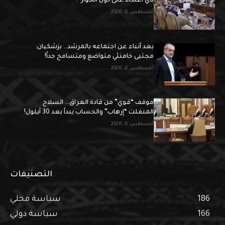
بأي اعتداء على دول الجوار”!
أغسطس 6, 2026
بعد أنباء عن اجتماعه بالمرشد.. بزشكيان:
مجتبى خامنئي متواضع ومتسامح جداً!
أغسطس 6, 2026
موقف “قوي” من قادة العراق… السلاح
المنفلت “إرهاب” والحساب يبدأ بعد 30 أيلول!
أغسطس 6, 2026
التصنيفات
186
سياسة محلي
166
سياسة دولي