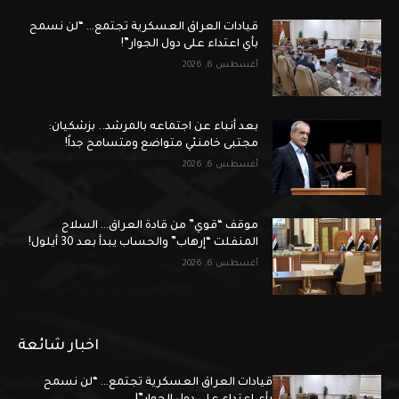
قيادات العراق العسكرية تجتمع… “لن نسمح
بأي اعتداء على دول الجوار”!
أغسطس 6, 2026
بعد أنباء عن اجتماعه بالمرشد.. بزشكيان:
مجتبى خامنئي متواضع ومتسامح جداً!
أغسطس 6, 2026
موقف “قوي” من قادة العراق… السلاح
المنفلت “إرهاب” والحساب يبدأ بعد 30 أيلول!
أغسطس 6, 2026
اخبار شائعة
قيادات العراق العسكرية تجتمع… “لن نسمح