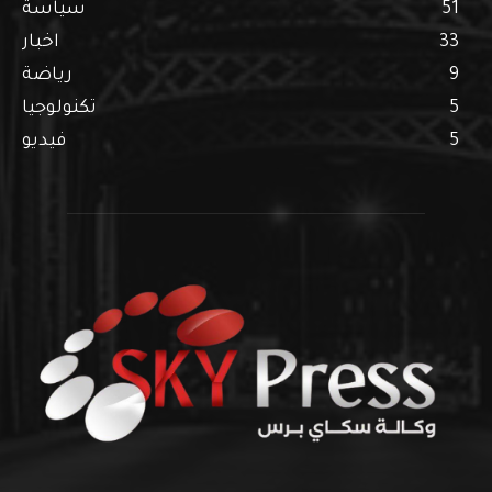
51
سياسة
33
اخبار
9
رياضة
5
تكنولوجيا
5
فيديو