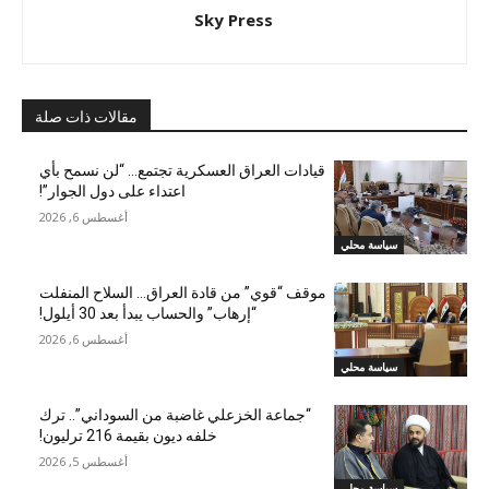
Sky Press
مقالات ذات صلة
قيادات العراق العسكرية تجتمع… “لن نسمح بأي
اعتداء على دول الجوار”!
أغسطس 6, 2026
سياسة محلي
موقف “قوي” من قادة العراق… السلاح المنفلت
“إرهاب” والحساب يبدأ بعد 30 أيلول!
أغسطس 6, 2026
سياسة محلي
“جماعة الخزعلي غاضبة من السوداني”.. ترك
خلفه ديون بقيمة 216 ترليون!
أغسطس 5, 2026
سياسة محلي