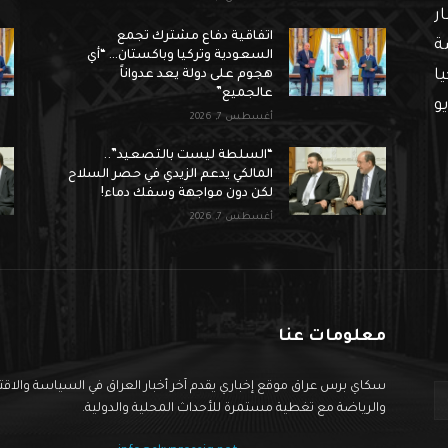
ار
اتفاقية دفاع مشترك تجمع
ة
السعودية وتركيا وباكستان… “أي
ا
هجوم على دولة يعد عدواناً
عالجميع”
و
أغسطس 7, 2026
“السلطة ليست بالتصعيد”..
المالكي يدعم الزيدي في حصر السلاح
لكن دون مواجهة وسفك دماء!
أغسطس 7, 2026
معلومات عنا
سكاي برس عراق موقع إخباري يقدم آخر أخبار العراق في السياسة والاق
والرياضة مع تغطية مستمرة للأحداث المحلية والدولية.