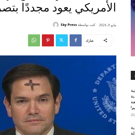
الأمريكي يعود مجددًا بتص
كتب بواسطة
Sky Press
مايو 9, 2026
شارك
ية
ية
عة
م!
ية
لة