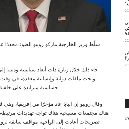
ع”
كي
كن
ء!
سلّط وزير الخارجية ماركو روبيو الضوء مجددًا ع
لن
”!
جاء ذلك خلال زيارة ذات أبعاد سياسية ودينية إلى ا
وبحث ملفات دولية وإنسانية معقدة، في وقت ت
حساسية متزايدة على خلفية
وقال روبيو إن البابا عاد مؤخرًا من إفريقيا، وهي ق
هناك مجتمعات مسيحية هناك تواجه تهديدات مرتبطة با
H
تصريحات أعادت إلى الواجهة مواقف سابقة لروبي