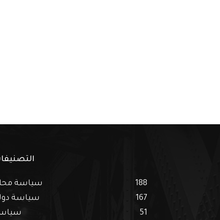
التصنيفا
188
سياسة محل
167
سياسة دول
51
سياس