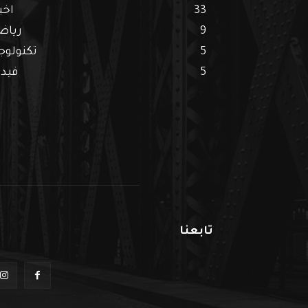
33
اخب
9
رياض
5
تكنولوجي
5
فيدي
تابعنا