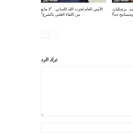
سياسة دولي
سياسة دولي
د.. بزشكيان:
الأمين العام لحزب الله اللبناني… “لا مانع
متسامح جداً!
من اللقاء العلني بالشرع”
ترك الرد
التعليق:
اسم:*