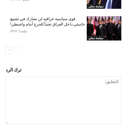
سياسة محلي
قوى سياسية عراقية لن تشارك في تشييع
خامنئي داخل العراق تجنباً للحرج أمام واشنطن!
يوليو 5, 2026
سياسة محلي
ترك الرد
التع