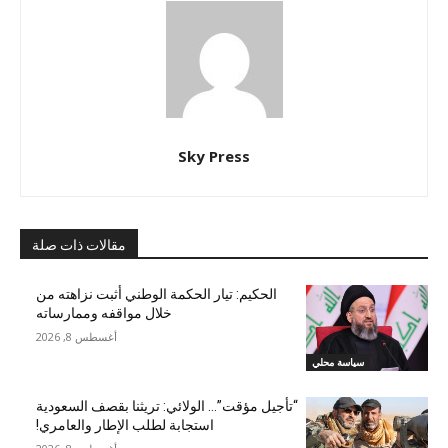
Sky Press
مقالات ذات صلة
الحكيم: تيار الحكمة الوطني أثبت نزاهته من
خلال مواقفه وممارساته
أغسطس 8, 2026
سياسة محلي
“تأجيل مؤقت”… الولائي: تريثنا بقصف السعودية
استجابة لطلب الإطار والعامري!