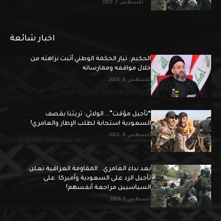
أغسطس 7, 2026
اخبار شائعة
الحكيم: تيار الحكمة الوطني أثبت نزاهته من
خلال مواقفه وممارساته
أغسطس 8, 2026
“تأجيل مؤقت”… الولائي: تريثنا بقصف
السعودية استجابة لطلب الإطار والعامري!
أغسطس 8, 2026
بعد نداء العامري.. المقاومة العراقية تعلن
تأجيل الرد على السعودية وأميركا: على
السياسيين مراجعة أنفسهم!
أغسطس 7, 2026