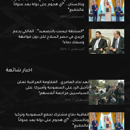
وباكستان… “أي هجوم على دولة يعد عدواناً
عالجميع”
أغسطس 7, 2026
“السلطة ليست بالتصعيد”.. المالكي يدعم
الزيدي في حصر السلاح لكن دون مواجهة
وسفك دماء!
أغسطس 7, 2026
اخبار شائعة
بعد نداء العامري.. المقاومة العراقية تعلن
تأجيل الرد على السعودية وأميركا: على
السياسيين مراجعة أنفسهم!
أغسطس 7, 2026
اتفاقية دفاع مشترك تجمع السعودية وتركيا
وباكستان… “أي هجوم على دولة يعد عدواناً
عالجميع”