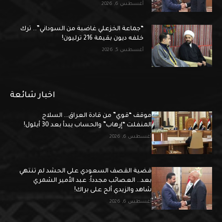
أغسطس 6, 2026
“جماعة الخزعلي غاضبة من السوداني”.. ترك
خلفه ديون بقيمة 216 ترليون!
أغسطس 5, 2026
اخبار شائعة
موقف “قوي” من قادة العراق… السلاح
المنفلت “إرهاب” والحساب يبدأ بعد 30 أيلول!
أغسطس 6, 2026
قضية القصف السعودي على الحشد لم تنتهي
بعد.. العصائب مجدداً: عبد الأمير الشمري
شاهد والزيدي ألح على براك!
أغسطس 6, 2026