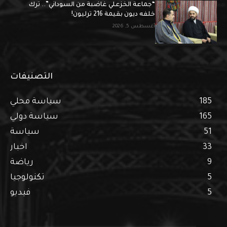
“جماعة الخزعلي غاضبة من السوداني”.. ترك
خلفه ديون بقيمة 216 ترليون!
أغسطس 5, 2026
التصنيفات
185
سياسة محلي
165
سياسة دولي
51
سياسة
33
اخبار
9
رياضة
5
تكنولوجيا
5
فيديو