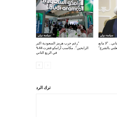
سياسة دولي
سياسة دولي
ناني… “لا مانع
“رغم حرب هرمز السعودية اكبر
علني بالشرع”
الرابحين”.. مكاسب أرامكو قفزت 44%
في الربع الثاني
ترك الرد