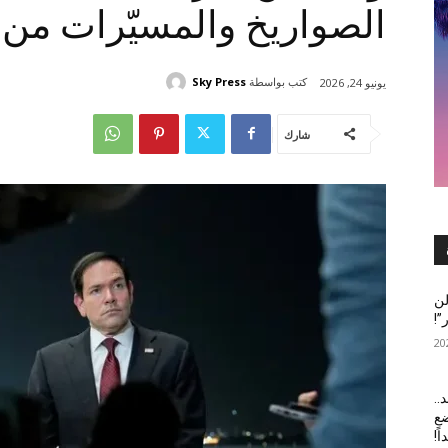
الصواريخ والمسيّرات من 
كتب بواسطة
Sky Press
يونيو 24, 2026
شارك
لن
”!
..
ضع
ً!