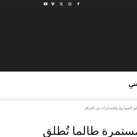
ي
 الصواريخ والمسيّرات من العراق
تمرة طالما تُطلق