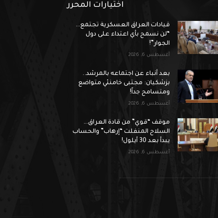
اختيارات المحرر
قيادات العراق العسكرية تجتمع…
“لن نسمح بأي اعتداء على دول
الجوار”!
أغسطس 6, 2026
بعد أنباء عن اجتماعه بالمرشد..
بزشكيان: مجتبى خامنئي متواضع
ومتسامح جداً!
أغسطس 6, 2026
موقف “قوي” من قادة العراق…
السلاح المنفلت “إرهاب” والحساب
يبدأ بعد 30 أيلول!
أغسطس 6, 2026