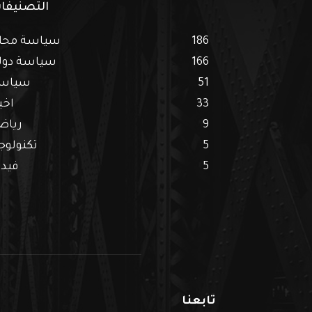
التصنيفا
186
سياسة محل
166
سياسة دول
51
سياس
33
اخب
9
رياض
5
تكنولوجي
5
فيدي
تابعنا