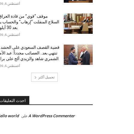
أغسطس 6, 2026
موقف “قوي” من قادة العرا
السلاح المنفلت “إرهاب” والحساب يب
بعد 30 أيلول!
أغسطس 6, 2026
قضية القصف السعودي على الحشد 
تنتهي بعد.. العصائب مجدداً: عبد الأم
الشمري شاهد والزيدي ألح على برا
أغسطس 6, 2026
تحميل أكثر
احدث التعليقات
ello world!
A WordPress Commenter
على