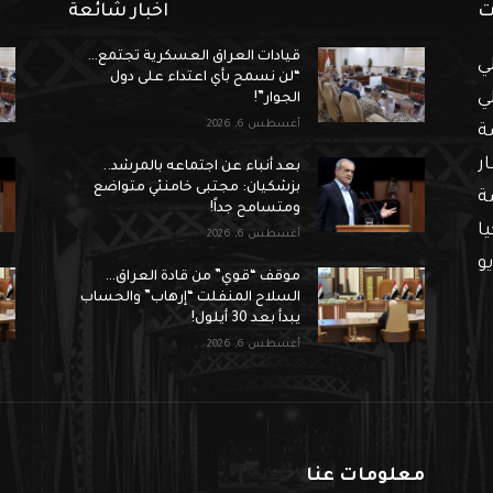
ت
اخبار شائعة
قيادات العراق العسكرية تجتمع…
ي
“لن نسمح بأي اعتداء على دول
ي
الجوار”!
أغسطس 6, 2026
ة
ار
بعد أنباء عن اجتماعه بالمرشد..
بزشكيان: مجتبى خامنئي متواضع
ة
ومتسامح جداً!
ا
أغسطس 6, 2026
و
موقف “قوي” من قادة العراق…
السلاح المنفلت “إرهاب” والحساب
يبدأ بعد 30 أيلول!
أغسطس 6, 2026
معلومات عنا